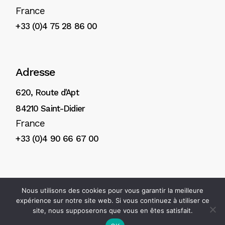
France
+33 (0)4 75 28 86 00
Adresse
620, Route d'Apt
84210 Saint-Didier
France
+33 (0)4 90 66 67 00
Nous utilisons des cookies pour vous garantir la meilleure
© 2025
H. Reynaud & Fils
Création de site internet Avignon :
expérience sur notre site web. Si vous continuez à utiliser ce
Arôme
-
Mentions légales
-
Politique de confidentialité
site, nous supposerons que vous en êtes satisfait.