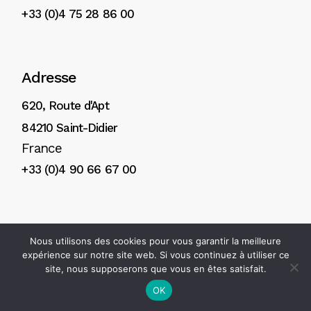
+33 (0)4 75 28 86 00
Adresse
620, Route d'Apt
84210 Saint-Didier
France
+33 (0)4 90 66 67 00
Nous utilisons des cookies pour vous garantir la meilleure
© 2025
H. Reynaud & Fils
Création de site internet Avignon :
expérience sur notre site web. Si vous continuez à utiliser ce
Arôme
-
Mentions légales
-
Politique de confidentialité
site, nous supposerons que vous en êtes satisfait.
OK